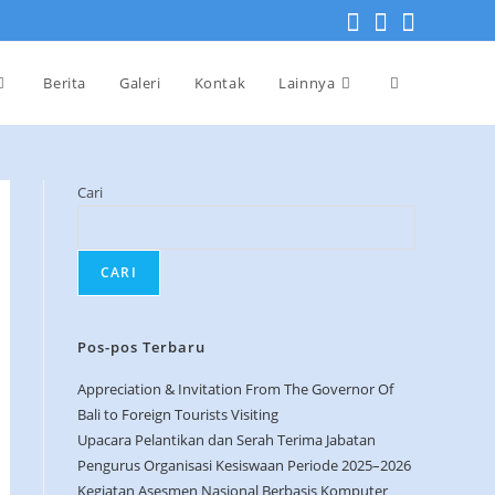
Berita
Galeri
Kontak
Lainnya
Cari
CARI
Pos-pos Terbaru
Appreciation & Invitation From The Governor Of
Bali to Foreign Tourists Visiting
Upacara Pelantikan dan Serah Terima Jabatan
Pengurus Organisasi Kesiswaan Periode 2025–2026
Kegiatan Asesmen Nasional Berbasis Komputer