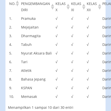
NO.
PENGEMBANGAN
KELAS
KELAS
KELAS
PEL
DIRI
X
XI
XII
1.
Pramuka
√
√
√
Dari
2.
Mejejaitan
√
√
√
Dari
3.
Dharmagita
√
√
√
Dari
4.
Tabuh
√
√
√
Dari
5.
Nyurat Aksara Bali
√
√
√
Dari
6.
Tari
√
√
√
Dari
7.
Atletik
√
√
√
Dari
8.
Bahasa Jepang
√
√
√
Dari
9.
KSPAN
√
√
√
Dari
10.
Memasak
√
√
√
Dari
Menampilkan 1 sampai 10 dari 30 entri